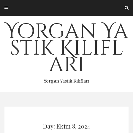
Skip
to
content
Yorgan Ya
stık Kılıfl
arı
Yorgan Yastık Kılıfları
Day: Ekim 8, 2024