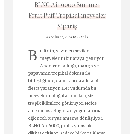
BLNG Air 6000 Summer
Fruit Puff Tropikal meyveler
Sipariş
ON EKIM 26, 2024 BY
ADMIN
B
u ürün, yazın en sevilen
meyvelerini bir araya getiriyor.
Ananasın tatlılığı, mango ve
papayanın tropikal dokusu ile
birleştiğinde, damaklarda adeta bir
fiesta yaratıyor. Her yudumda bu
meyvelerin doğal aromaları, sizi
tropik iklimlere götürüyor. Nefes
alırken hissettiğiniz o yoğun aroma,
eğlenceli bir yaz anısına dönüşüyor.
BLNG Air 6000, pratik yapısı ile
dikkat çekiyor. Sadece birkaç tıklama