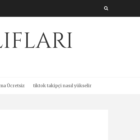
ıfları
ma Ücretsiz
tiktok takipçi nasıl yükselir