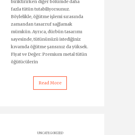
biriktirirken diğer bölümde daha
fazla tütün tutabiliyorsunuz.
Böylelikle, öğütme işlemi sırasında
zamandan tasarruf sağlamak
mümkün. Ayrıca, dürbün tasarımı
sayesinde, tütününüzü istediğiniz
kıvamda öğütme şansınız da yüksek.
Fiyat ve Değer: Premium metal tütün
öğütücülerin
Read More
UNCATEGORIZED