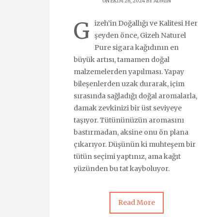
ON EKIM 26, 2024 BY
ADMIN
G
izeh’in Doğallığı ve Kalitesi Her
şeyden önce, Gizeh Naturel
Pure sigara kağıdının en
büyük artısı, tamamen doğal
malzemelerden yapılması. Yapay
bileşenlerden uzak durarak, içim
sırasında sağladığı doğal aromalarla,
damak zevkinizi bir üst seviyeye
taşıyor. Tütününüzün aromasını
bastırmadan, aksine onu ön plana
çıkarıyor. Düşünün ki muhteşem bir
tütün seçimi yaptınız, ama kağıt
yüzünden bu tat kayboluyor.
Read More