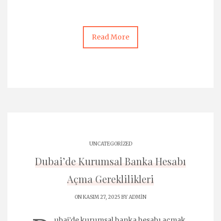
Read More
UNCATEGORIZED
Dubai’de Kurumsal Banka Hesabı
Açma Gereklilikleri
ON KASIM 27, 2025 BY
ADMIN
ubai’de kurumsal banka hesabı açmak,