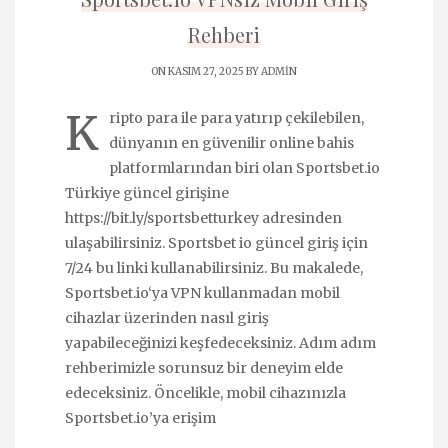
Rehberi
ON KASIM 27, 2025 BY
ADMIN
K
ripto para ile para yatırıp çekilebilen,
dünyanın en güvenilir online bahis
platformlarından biri olan Sportsbet.io
Türkiye güncel girişine
https://bit.ly/sportsbetturkey adresinden
ulaşabilirsiniz. Sportsbet io güncel giriş için
7/24 bu linki kullanabilirsiniz. Bu makalede,
Sportsbet.io‘ya VPN kullanmadan mobil
cihazlar üzerinden nasıl giriş
yapabileceğinizi keşfedeceksiniz. Adım adım
rehberimizle sorunsuz bir deneyim elde
edeceksiniz. Öncelikle, mobil cihazınızla
Sportsbet.io’ya erişim