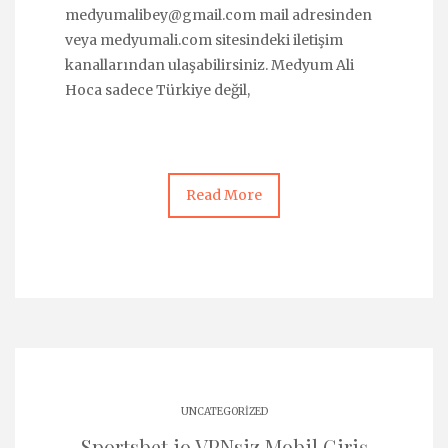
medyumalibey@gmail.com
mail adresinden
veya medyumali.com sitesindeki iletişim
kanallarından ulaşabilirsiniz. Medyum Ali
Hoca sadece Türkiye değil,
Read More
UNCATEGORIZED
Sportsbet.io VPNsiz Mobil Giriş