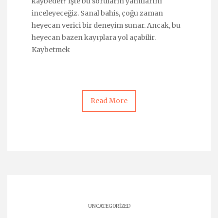
kaybeder? İşte bu soruların yanıtlarını
inceleyeceğiz. Sanal bahis, çoğu zaman
heyecan verici bir deneyim sunar. Ancak, bu
heyecan bazen kayıplara yol açabilir.
Kaybetmek
Read More
UNCATEGORIZED