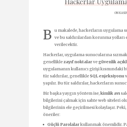
Hackerlar Uygulama 
ON KASIM
B
u makalede, hackerların uygulama su
ve bu saldırılardan korunma yolları e
verilecektir.
Hackerlar, uygulama sunucularına sızmak içi
genellikle
zayıf noktalar
ve
güvenlik açıkl
uygulamanın kullanıcı girişi kısmındaki bi
tür saldırılar, genellikle
SQL enjeksiyonu
v
yapılır. Bu tür saldırılar, hackerların sun
Bir başka yaygın yöntem ise,
kimlik avı
sal
bilgilerini çalmak için sahte web siteleri ol
bilgilerinin ele geçirilmesi kolaylaşır. Peki
öneriler:
Güçlü Parolalar
kullanmak önemlidir. Pa