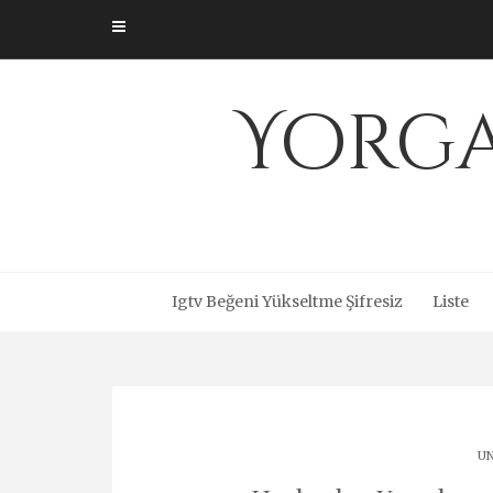
Skip
to
content
Yorga
Igtv Beğeni Yükseltme Şifresiz
Liste
UN