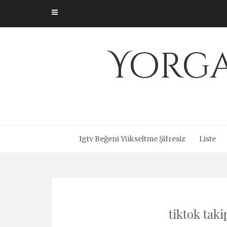
Skip
to
content
Yorga
Igtv Beğeni Yükseltme Şifresiz
Liste
tiktok taki