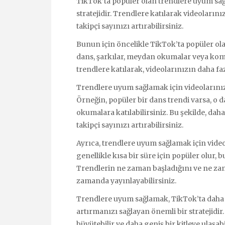
TikTok’ta popüler olan trendlere uyum sağla
stratejidir. Trendlere katılarak videolarını
takipçi sayınızı artırabilirsiniz.
Bunun için öncelikle TikTok’ta popüler olan
dans, şarkılar, meydan okumalar veya komik
trendlere katılarak, videolarınızın daha faz
Trendlere uyum sağlamak için videolarınız
Örneğin, popüler bir dans trendi varsa, o
okumalara katılabilirsiniz. Bu şekilde, daha
takipçi sayınızı artırabilirsiniz.
Ayrıca, trendlere uyum sağlamak için vide
genellikle kısa bir süre için popüler olur,
Trendlerin ne zaman başladığını ve ne zam
zamanda yayınlayabilirsiniz.
Trendlere uyum sağlamak, TikTok’ta daha fa
artırmanızı sağlayan önemli bir stratejidir.
büyütebilir ve daha geniş bir kitleye ulaşabi