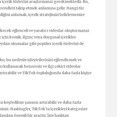
n içerik türlerini araştırmanız gerekmektedir. Bu,
trendleri takip etmek anlamına gelir. Hangi tür
diğini anlamak, içerik stratejinizi belirlemenize
çekecek eğlenceli ve yaratıcı videolar oluşturmanız
k için komik, ilginç veya duygusal içerikler
eydan okumalar gibi popüler içerik türlerini de
r, bu nedenle izleyicilerinizi eğlendirmek ve
ı kullanarak benzersiz ve ilgi çekici videolar
 artırabilir ve TikTok topluluğunda daha fazla kişiye
n keşfedilme şansını artırabilir ve daha fazla
rsiniz. Hashtagler, TikTok’ta içerikleri kategorize
llanılan önemli bir araçtır. İşte hashtag