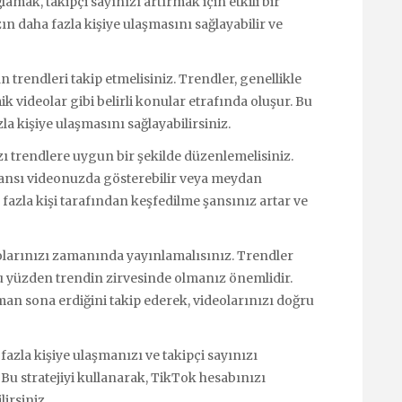
mak, takipçi sayınızı artırmak için etkili bir
zın daha fazla kişiye ulaşmasını sağlayabilir ve
 trendleri takip etmelisiniz. Trendler, genellikle
 videolar gibi belirli konular etrafında oluşur. Bu
la kişiye ulaşmasını sağlayabilirsiniz.
ı trendlere uygun bir şekilde düzenlemelisiniz.
 dansı videonuzda gösterebilir veya meydan
 fazla kişi tarafından keşfedilme şansınız artar ve
olarınızı zamanında yayınlamalısınız. Trendler
 bu yüzden trendin zirvesinde olmanız önemlidir.
an sona erdiğini takip ederek, videolarınızı doğru
zla kişiye ulaşmanızı ve takipçi sayınızı
 Bu stratejiyi kullanarak, TikTok hesabınızı
lirsiniz.