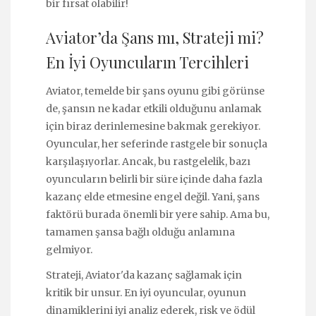
bir fırsat olabilir!
Aviator’da Şans mı, Strateji mi?
En İyi Oyuncuların Tercihleri
Aviator, temelde bir şans oyunu gibi görünse
de, şansın ne kadar etkili olduğunu anlamak
için biraz derinlemesine bakmak gerekiyor.
Oyuncular, her seferinde rastgele bir sonuçla
karşılaşıyorlar. Ancak, bu rastgelelik, bazı
oyuncuların belirli bir süre içinde daha fazla
kazanç elde etmesine engel değil. Yani, şans
faktörü burada önemli bir yere sahip. Ama bu,
tamamen şansa bağlı olduğu anlamına
gelmiyor.
Strateji, Aviator'da kazanç sağlamak için
kritik bir unsur. En iyi oyuncular, oyunun
dinamiklerini iyi analiz ederek, risk ve ödül