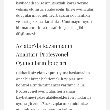
kaybederken ise umutsuzluk, karar verme
yetisini olumsuz etkileyebilir. En iyi oyuncular,
duygularını yönetmeyi başararak, mantıklı
ve stratejik kararlar alırlar. Unutmayın, oyun
bir maraton; kısa mesafe koşucusu gibi
düşünmeyin!
Aviator’da Kazanmanın
Anahtarı: Profesyonel
Oyuncuların İpuçları
Dikkatli Bir Plan Yapın
: Oyuna başlamadan
önce bir bütçe belirlemek, kayıplarınızı
kontrol altında tutmanıza yardımcı olur.
Profesyonel oyuncular, her zaman
kaybetmeyi göze alabilecekleri bir miktar ile
oyuna girerler. Bu, kayıplarınızı minimize
etmenin yanı sıra, oyunun tadını