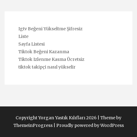
Igtv Beğeni Yükseltme Şifresiz
Liste
Sayfa Listesi
Tiktok Beğeni Kazanma
Tiktok Izlenme Kasma Ücretsiz
tiktok takipçi nasıl yükselir
Copyright Yorgan Yastık Kılıfları 2026 |
Theme by
ThemeinProgress
|
Proudly powered by WordPress