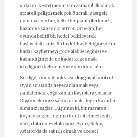
sırlarını keşfetmenin tam zamanı! İlk olarak,
strateji geliştirmek
çok önemli. Rastgele
oynamak yerine, belirli bir planla ilerlemek,
kazanma şansınızı artırır. Örneğin, her
oyunda belirli bir hedef belirleyerek
başlayabilirsiniz. Bu hedef, kaybettiğinizde ne
kadar kaybetmeyi göze alabileceğinizi ve
kazandığınızda ne kadar kazanmak
istediğinizi belirlemenize yardımcı olur.
Bir diğer önemli nokta ise
duygusal kontrol
.
Oyun sırasında heyecanlanmak veya
paniklemek, çoğu zaman kayıplara yol açar.
Düşüncelerinizi sakin tutmak, doğru kararlar
almanızı sağlar. Düşünün ki, bir maraton
koşucusu gibi; hızınızı kontrol etmezseniz,
yarışı bitiremeyebilirsiniz. Aynı şekilde,
Aviator’da da sabırlı olmak ve aceleci