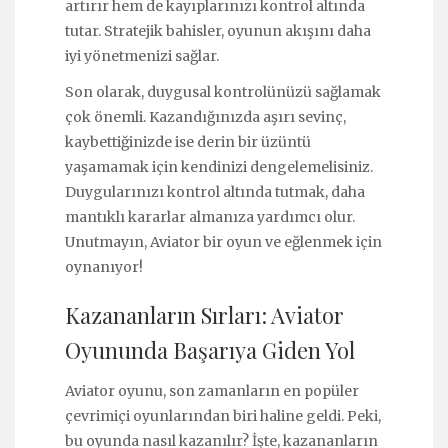
artırır hem de kayıplarınızı kontrol altında
tutar. Stratejik bahisler, oyunun akışını daha
iyi yönetmenizi sağlar.
Son olarak, duygusal kontrolünüzü sağlamak
çok önemli. Kazandığınızda aşırı sevinç,
kaybettiğinizde ise derin bir üzüntü
yaşamamak için kendinizi dengelemelisiniz.
Duygularınızı kontrol altında tutmak, daha
mantıklı kararlar almanıza yardımcı olur.
Unutmayın, Aviator bir oyun ve eğlenmek için
oynanıyor!
Kazananların Sırları: Aviator
Oyununda Başarıya Giden Yol
Aviator oyunu, son zamanların en popüler
çevrimiçi oyunlarından biri haline geldi. Peki,
bu oyunda nasıl kazanılır? İşte, kazananların