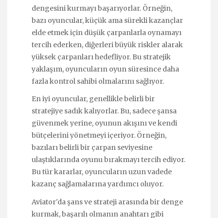
dengesini kurmayı başarıyorlar. Örneğin,
bazı oyuncular, küçük ama sürekli kazançlar
elde etmek için düşük çarpanlarla oynamayı
tercih ederken, diğerleri büyük riskler alarak
yüksek çarpanları hedefliyor. Bu stratejik
yaklaşım, oyuncuların oyun süresince daha
fazla kontrol sahibi olmalarını sağlıyor.
En iyi oyuncular, genellikle belirli bir
stratejiye sadık kalıyorlar. Bu, sadece şansa
güvenmek yerine, oyunun akışını ve kendi
bütçelerini yönetmeyi içeriyor. Örneğin,
bazıları belirli bir çarpan seviyesine
ulaştıklarında oyunu bırakmayı tercih ediyor.
Bu tür kararlar, oyuncuların uzun vadede
kazanç sağlamalarına yardımcı oluyor.
Aviator'da şans ve strateji arasında bir denge
kurmak, başarılı olmanın anahtarı gibi