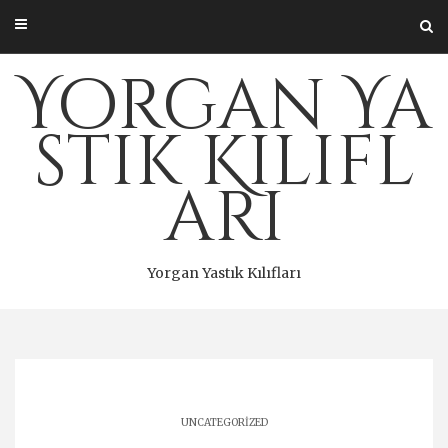
Skip
to
content
Yorgan Ya
stık Kılıfl
arı
Yorgan Yastık Kılıfları
UNCATEGORIZED