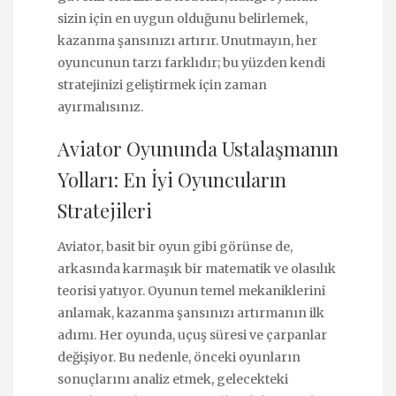
sizin için en uygun olduğunu belirlemek,
kazanma şansınızı artırır. Unutmayın, her
oyuncunun tarzı farklıdır; bu yüzden kendi
stratejinizi geliştirmek için zaman
ayırmalısınız.
Aviator Oyununda Ustalaşmanın
Yolları: En İyi Oyuncuların
Stratejileri
Aviator, basit bir oyun gibi görünse de,
arkasında karmaşık bir matematik ve olasılık
teorisi yatıyor. Oyunun temel mekaniklerini
anlamak, kazanma şansınızı artırmanın ilk
adımı. Her oyunda, uçuş süresi ve çarpanlar
değişiyor. Bu nedenle, önceki oyunların
sonuçlarını analiz etmek, gelecekteki