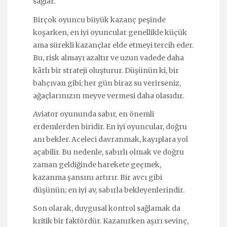
sağlar.
Birçok oyuncu büyük kazanç peşinde
koşarken, en iyi oyuncular genellikle küçük
ama sürekli kazançlar elde etmeyi tercih eder.
Bu, risk almayı azaltır ve uzun vadede daha
kârlı bir strateji oluşturur. Düşünün ki, bir
bahçıvan gibi; her gün biraz su verirseniz,
ağaçlarınızın meyve vermesi daha olasıdır.
Aviator oyununda sabır, en önemli
erdemlerden biridir. En iyi oyuncular, doğru
anı bekler. Aceleci davranmak, kayıplara yol
açabilir. Bu nedenle, sabırlı olmak ve doğru
zaman geldiğinde harekete geçmek,
kazanma şansını artırır. Bir avcı gibi
düşünün; en iyi av, sabırla bekleyenlerindir.
Son olarak, duygusal kontrol sağlamak da
kritik bir faktördür. Kazanırken aşırı sevinç,