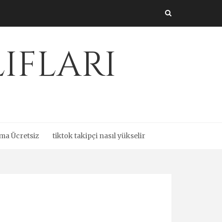
ıfları
ma Ücretsiz
tiktok takipçi nasıl yükselir