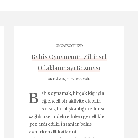
UNCATEGORIZED
Bahis Oynamanın Zihinsel
Odaklanmayı Bozması
ON EKIM 14, 2025 BY
ADMIN
B
ahis oynamak, birçok kişi için
eğlenceli bir aktivite olabilir.
Ancak, bu alışkanlığın zihinsel
sağlık üzerindeki etkileri genellikle
göz ardı edilir. İnsanlar, bahis
oynarken dikkatlerini