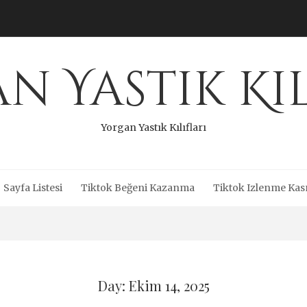
n Yastık Kıl
Yorgan Yastık Kılıfları
Sayfa Listesi
Tiktok Beğeni Kazanma
Tiktok Izlenme Kas
Day: Ekim 14, 2025