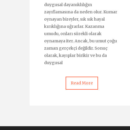
duygusal dayanıklılığın
zayıflamasına da neden olur. Kumar
oynayan bireyler, sık sık hayal
kırıklığına uğrarlar. Kazanma
umudu, onları sürekli olarak
oynamaya iter. Ancak, bu umut çoğu
zaman gerçekçi değildir. Sonuç
olarak, kayıplar birikir ve bu da
duygusal
Read More