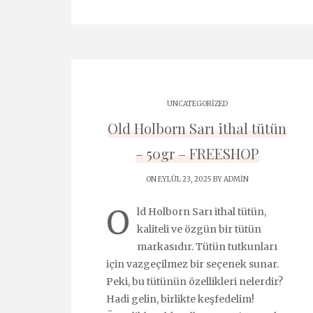
UNCATEGORIZED
Old Holborn Sarı ithal tütün
– 50gr – FREESHOP
ON EYLÜL 23, 2025 BY
ADMIN
O
ld Holborn Sarı ithal tütün,
kaliteli ve özgün bir tütün
markasıdır. Tütün tutkunları
için vazgeçilmez bir seçenek sunar.
Peki, bu tütünün özellikleri nelerdir?
Hadi gelin, birlikte keşfedelim!