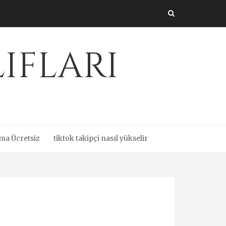
ıfları
ma Ücretsiz
tiktok takipçi nasıl yükselir