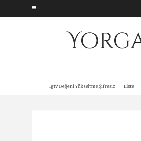
Skip
to
content
Yorga
Igtv Beğeni Yükseltme Şifresiz
Liste