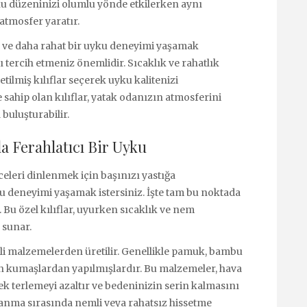
yku düzeninizi olumlu yönde etkilerken aynı
atmosfer yaratır.
k ve daha rahat bir uyku deneyimi yaşamak
ı tercih etmeniz önemlidir. Sıcaklık ve rahatlık
ilmiş kılıflar seçerek uyku kalitenizi
re sahip olan kılıflar, yatak odanızın atmosferini
 buluşturabilir.
yla Ferahlatıcı Bir Uyku
eceleri dinlenmek için başınızı yastığa
u deneyimi yaşamak istersiniz. İşte tam bu noktada
r. Bu özel kılıflar, uyurken sıcaklık ve nem
 sunar.
iteli malzemelerden üretilir. Genellikle pamuk, bambu
len kumaşlardan yapılmışlardır. Bu malzemeler, hava
ek terlemeyi azaltır ve bedeninizin serin kalmasını
yanma sırasında nemli veya rahatsız hissetme