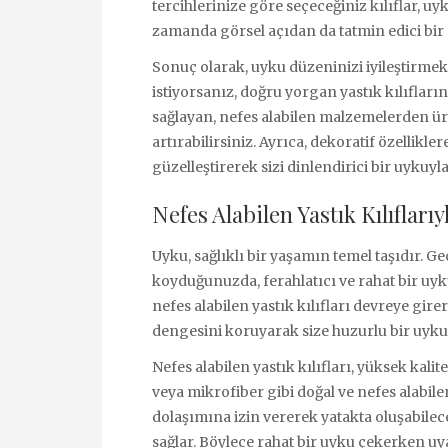
tercihlerinize göre seçeceğiniz kılıflar, u
zamanda görsel açıdan da tatmin edici bir 
Sonuç olarak, uyku düzeninizi iyileştirme
istiyorsanız, doğru yorgan yastık kılıfların
sağlayan, nefes alabilen malzemelerden üret
artırabilirsiniz. Ayrıca, dekoratif özellikle
güzelleştirerek sizi dinlendirici bir uykuyla
Nefes Alabilen Yastık Kılıfları
Uyku, sağlıklı bir yaşamın temel taşıdır. G
koyduğunuzda, ferahlatıcı ve rahat bir uyk
nefes alabilen yastık kılıfları devreye gire
dengesini koruyarak size huzurlu bir uyku
Nefes alabilen yastık kılıfları, yüksek kal
veya mikrofiber gibi doğal ve nefes alabi
dolaşımına izin vererek yatakta oluşabilec
sağlar. Böylece rahat bir uyku çekerken u