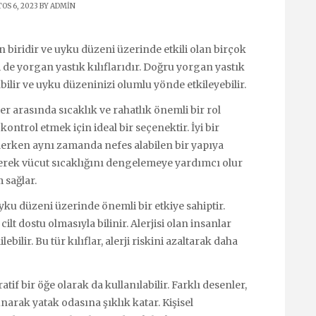
OS 6, 2023 BY
ADMIN
n biridir ve uyku düzeni üzerinde etkili olan birçok
 de yorgan yastık kılıflarıdır. Doğru yorgan yastık
abilir ve uyku düzeninizi olumlu yönde etkileyebilir.
er arasında sıcaklık ve rahatlık önemli bir rol
 kontrol etmek için ideal bir seçenektir. İyi bir
eklerken aynı zamanda nefes alabilen bir yapıya
eyerek vücut sıcaklığını dengelemeye yardımcı olur
 sağlar.
yku düzeni üzerinde önemli bir etkiye sahiptir.
t dostu olmasıyla bilinir. Alerjisi olan insanlar
lebilir. Bu tür kılıflar, alerji riskini azaltarak daha
if bir öğe olarak da kullanılabilir. Farklı desenler,
arak yatak odasına şıklık katar. Kişisel