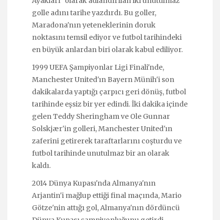
Ayakları” olarak adlandırılan iki unutulmaz
golle adını tarihe yazdırdı. Bu goller,
Maradona'nın yeteneklerinin doruk
noktasını temsil ediyor ve futbol tarihindeki
en büyük anlardan biri olarak kabul ediliyor.
1999 UEFA Şampiyonlar Ligi Finali'nde,
Manchester United'ın Bayern Münih'i son
dakikalarda yaptığı çarpıcı geri dönüş, futbol
tarihinde eşsiz bir yer edindi. İki dakika içinde
gelen Teddy Sheringham ve Ole Gunnar
Solskjær'in golleri, Manchester United'ın
zaferini getirerek taraftarlarını coşturdu ve
futbol tarihinde unutulmaz bir an olarak
kaldı.
2014 Dünya Kupası'nda Almanya'nın
Arjantin'i mağlup ettiği final maçında, Mario
Götze'nin attığı gol, Almanya'nın dördüncü