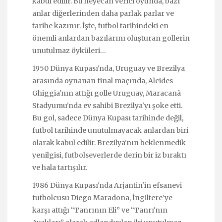
kabul edilir. Bu heyecan verici oyunda, bazı
anlar diğerlerinden daha parlak parlar ve
tarihe kazınır. İşte, futbol tarihindeki en
önemli anlardan bazılarını oluşturan gollerin
unutulmaz öyküleri…
1950 Dünya Kupası'nda, Uruguay ve Brezilya
arasında oynanan final maçında, Alcides
Ghiggia'nın attığı golle Uruguay, Maracanã
Stadyumu'nda ev sahibi Brezilya'yı şoke etti.
Bu gol, sadece Dünya Kupası tarihinde değil,
futbol tarihinde unutulmayacak anlardan biri
olarak kabul edilir. Brezilya'nın beklenmedik
yenilgisi, futbolseverlerde derin bir iz bıraktı
ve hala tartışılır.
1986 Dünya Kupası'nda Arjantin'in efsanevi
futbolcusu Diego Maradona, İngiltere'ye
karşı attığı “Tanrının Eli” ve “Tanrı'nın