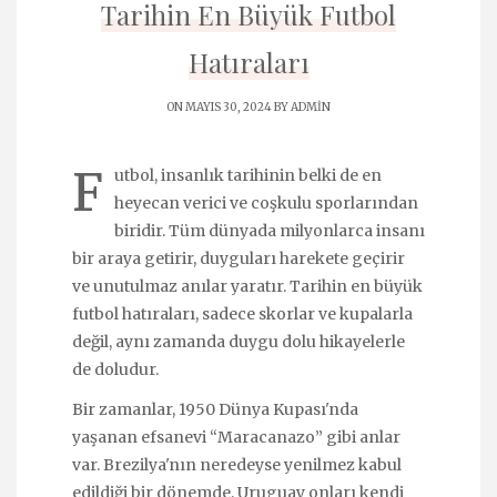
Tarihin En Büyük Futbol
Hatıraları
ON MAYIS 30, 2024 BY
ADMIN
F
utbol, insanlık tarihinin belki de en
heyecan verici ve coşkulu sporlarından
biridir. Tüm dünyada milyonlarca insanı
bir araya getirir, duyguları harekete geçirir
ve unutulmaz anılar yaratır. Tarihin en büyük
futbol hatıraları, sadece skorlar ve kupalarla
değil, aynı zamanda duygu dolu hikayelerle
de doludur.
Bir zamanlar, 1950 Dünya Kupası'nda
yaşanan efsanevi “Maracanazo” gibi anlar
var. Brezilya'nın neredeyse yenilmez kabul
edildiği bir dönemde, Uruguay onları kendi