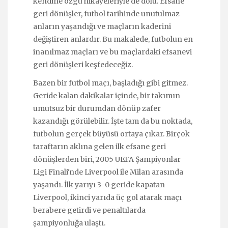
kendine özgü hikayeleriyle de dolu. Efsane
geri dönüşler, futbol tarihinde unutulmaz
anların yaşandığı ve maçların kaderini
değiştiren anlardır. Bu makalede, futbolun en
inanılmaz maçları ve bu maçlardaki efsanevi
geri dönüşleri keşfedeceğiz.
Bazen bir futbol maçı, başladığı gibi gitmez.
Geride kalan dakikalar içinde, bir takımın
umutsuz bir durumdan dönüp zafer
kazandığı görülebilir. İşte tam da bu noktada,
futbolun gerçek büyüsü ortaya çıkar. Birçok
taraftarın aklına gelen ilk efsane geri
dönüşlerden biri, 2005 UEFA Şampiyonlar
Ligi Finali'nde Liverpool ile Milan arasında
yaşandı. İlk yarıyı 3-0 geride kapatan
Liverpool, ikinci yarıda üç gol atarak maçı
berabere getirdi ve penaltılarda
şampiyonluğa ulaştı.