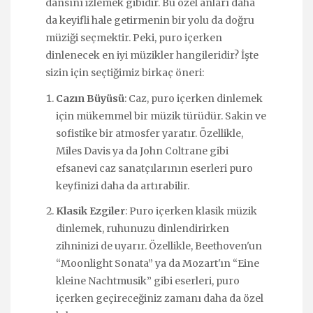
dansını izlemek gibidir. Bu özel anları daha
da keyifli hale getirmenin bir yolu da doğru
müziği seçmektir. Peki, puro içerken
dinlenecek en iyi müzikler hangileridir? İşte
sizin için seçtiğimiz birkaç öneri:
Cazın Büyüsü
: Caz, puro içerken dinlemek
için mükemmel bir müzik türüdür. Sakin ve
sofistike bir atmosfer yaratır. Özellikle,
Miles Davis ya da John Coltrane gibi
efsanevi caz sanatçılarının eserleri puro
keyfinizi daha da artırabilir.
Klasik Ezgiler
: Puro içerken klasik müzik
dinlemek, ruhunuzu dinlendirirken
zihninizi de uyarır. Özellikle, Beethoven'un
“Moonlight Sonata” ya da Mozart'ın “Eine
kleine Nachtmusik” gibi eserleri, puro
içerken geçireceğiniz zamanı daha da özel