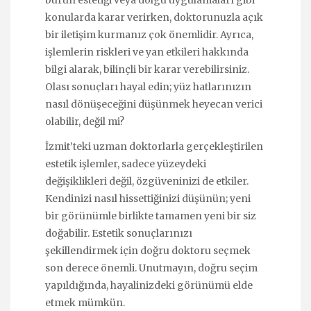
burun estetiği veya dolgu uygulamaları gibi
konularda karar verirken, doktorunuzla açık
bir iletişim kurmanız çok önemlidir. Ayrıca,
işlemlerin riskleri ve yan etkileri hakkında
bilgi alarak, bilinçli bir karar verebilirsiniz.
Olası sonuçları hayal edin; yüz hatlarınızın
nasıl dönüşeceğini düşünmek heyecan verici
olabilir, değil mi?
İzmit’teki uzman doktorlarla gerçekleştirilen
estetik işlemler, sadece yüzeydeki
değişiklikleri değil, özgüveninizi de etkiler.
Kendinizi nasıl hissettiğinizi düşünün; yeni
bir görünümle birlikte tamamen yeni bir siz
doğabilir. Estetik sonuçlarınızı
şekillendirmek için doğru doktoru seçmek
son derece önemli. Unutmayın, doğru seçim
yapıldığında, hayalinizdeki görünümü elde
etmek mümkün.