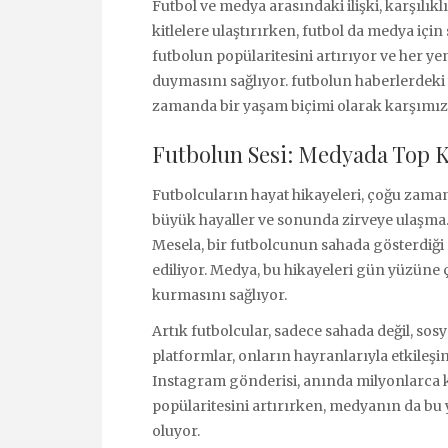
Futbol ve medya arasındaki ilişki, karşılıkl
kitlelere ulaştırırken, futbol da medya için
futbolun popülaritesini artırıyor ve her yen
duymasını sağlıyor. futbolun haberlerdeki ye
zamanda bir yaşam biçimi olarak karşımıza
Futbolun Sesi: Medyada Top K
Futbolcuların hayat hikayeleri, çoğu zaman 
büyük hayaller ve sonunda zirveye ulaşma… 
Mesela, bir futbolcunun sahada gösterdiği
ediliyor. Medya, bu hikayeleri gün yüzüne ç
kurmasını sağlıyor.
Artık futbolcular, sadece sahada değil, sos
platformlar, onların hayranlarıyla etkileşi
Instagram gönderisi, anında milyonlarca ki
popülaritesini artırırken, medyanın da bu 
oluyor.