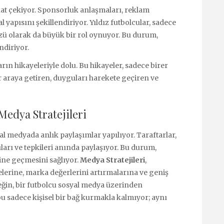
at çekiyor. Sponsorluk anlaşmaları, reklam
l yapısını şekillendiriyor. Yıldız futbolcular, sadece
ü olarak da büyük bir rol oynuyor. Bu durum,
ndiriyor.
ın hikayeleriyle dolu. Bu hikayeler, sadece birer
ir araya getiren, duyguları harekete geçiren ve
edya Stratejileri
al medyada anlık paylaşımlar yapılıyor. Taraftarlar,
arı ve tepkileri anında paylaşıyor. Bu durum,
ine geçmesini sağlıyor.
Medya Stratejileri
,
lerine, marka değerlerini artırmalarına ve geniş
eğin, bir futbolcu sosyal medya üzerinden
u sadece kişisel bir bağ kurmakla kalmıyor; aynı