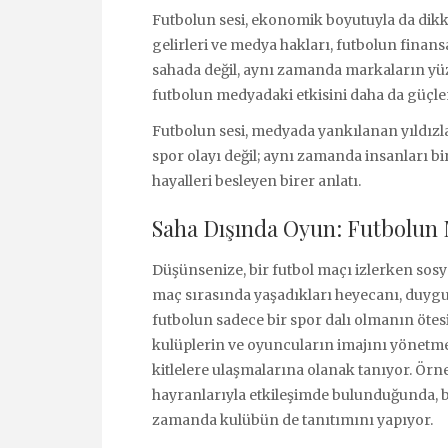
Futbolun sesi, ekonomik boyutuyla da dikk
gelirleri ve medya hakları, futbolun finansa
sahada değil, aynı zamanda markaların yüz
futbolun medyadaki etkisini daha da güçle
Futbolun sesi, medyada yankılanan yıldızlar
spor olayı değil; aynı zamanda insanları b
hayalleri besleyen birer anlatı.
Saha Dışında Oyun: Futbolun M
Düşünsenize, bir futbol maçı izlerken sosy
maç sırasında yaşadıkları heyecanı, duygul
futbolun sadece bir spor dalı olmanın ötes
kulüplerin ve oyuncuların imajını yönetme
kitlelere ulaşmalarına olanak tanıyor. Örn
hayranlarıyla etkileşimde bulunduğunda, b
zamanda kulübün de tanıtımını yapıyor.