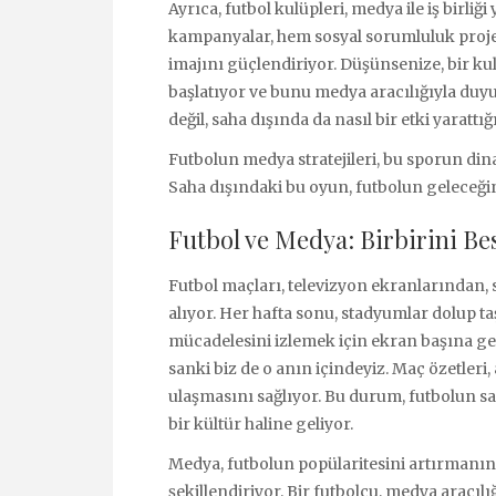
Ayrıca, futbol kulüpleri, medya ile iş birli
kampanyalar, hem sosyal sorumluluk projel
imajını güçlendiriyor. Düşünsenize, bir k
başlatıyor ve bunu medya aracılığıyla duyur
değil, saha dışında da nasıl bir etki yarattığ
Futbolun medya stratejileri, bu sporun dina
Saha dışındaki bu oyun, futbolun geleceği
Futbol ve Medya: Birbirini Be
Futbol maçları, televizyon ekranlarından,
alıyor. Her hafta sonu, stadyumlar dolup t
mücadelesini izlemek için ekran başına geç
sanki biz de o anın içindeyiz. Maç özetleri,
ulaşmasını sağlıyor. Bu durum, futbolun s
bir kültür haline geliyor.
Medya, futbolun popülaritesini artırmanın 
şekillendiriyor. Bir futbolcu, medya aracılı