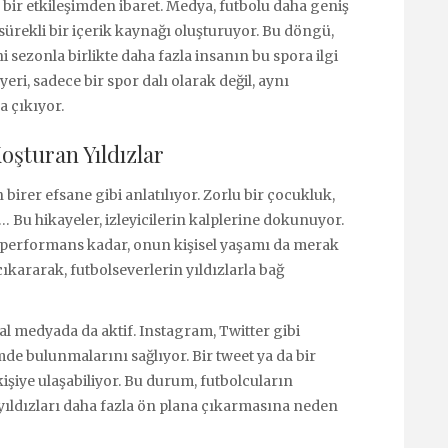
ı bir etkileşimden ibaret. Medya, futbolu daha geniş
 sürekli bir içerik kaynağı oluşturuyor. Bu döngü,
i sezonla birlikte daha fazla insanın bu spora ilgi
ri, sadece bir spor dalı olarak değil, aynı
 çıkıyor.
oşturan Yıldızlar
birer efsane gibi anlatılıyor. Zorlu bir çocukluk,
Bu hikayeler, izleyicilerin kalplerine dokunuyor.
 performans kadar, onun kişisel yaşamı da merak
ıkararak, futbolseverlerin yıldızlarla bağ
yal medyada da aktif. Instagram, Twitter gibi
mde bulunmalarını sağlıyor. Bir tweet ya da bir
şiye ulaşabiliyor. Bu durum, futbolcuların
yıldızları daha fazla ön plana çıkarmasına neden