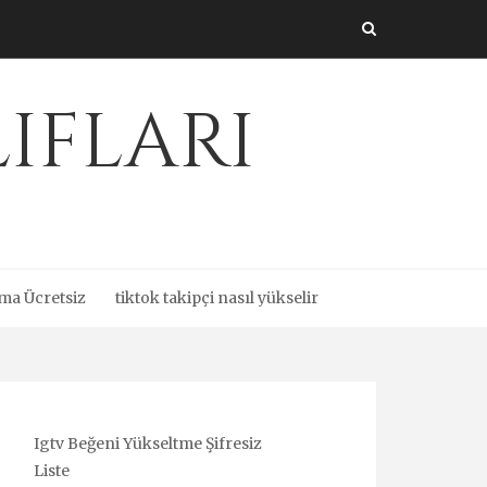
ıfları
ma Ücretsiz
tiktok takipçi nasıl yükselir
Igtv Beğeni Yükseltme Şifresiz
Liste