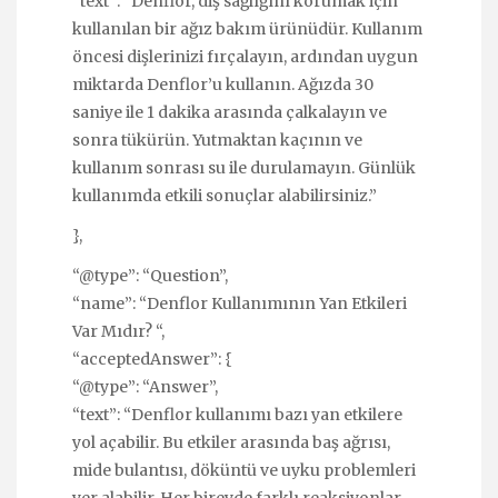
“text”: “Denflor, diş sağlığını korumak için
kullanılan bir ağız bakım ürünüdür. Kullanım
öncesi dişlerinizi fırçalayın, ardından uygun
miktarda Denflor’u kullanın. Ağızda 30
saniye ile 1 dakika arasında çalkalayın ve
sonra tükürün. Yutmaktan kaçının ve
kullanım sonrası su ile durulamayın. Günlük
kullanımda etkili sonuçlar alabilirsiniz.”
},
“@type”: “Question”,
“name”: “Denflor Kullanımının Yan Etkileri
Var Mıdır? “,
“acceptedAnswer”: {
“@type”: “Answer”,
“text”: “Denflor kullanımı bazı yan etkilere
yol açabilir. Bu etkiler arasında baş ağrısı,
mide bulantısı, döküntü ve uyku problemleri
yer alabilir. Her bireyde farklı reaksiyonlar