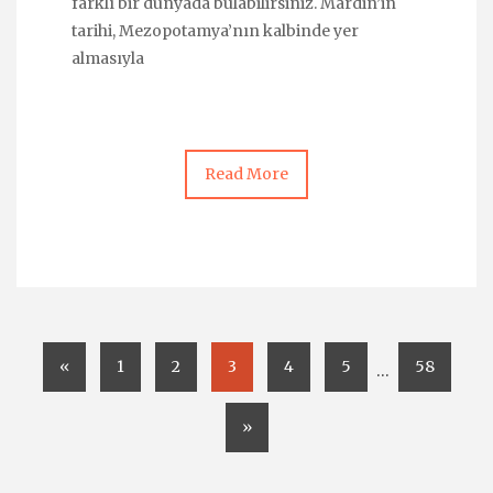
farklı bir dünyada bulabilirsiniz. Mardin’in
tarihi, Mezopotamya’nın kalbinde yer
almasıyla
Read More
«
1
2
3
4
5
58
…
»