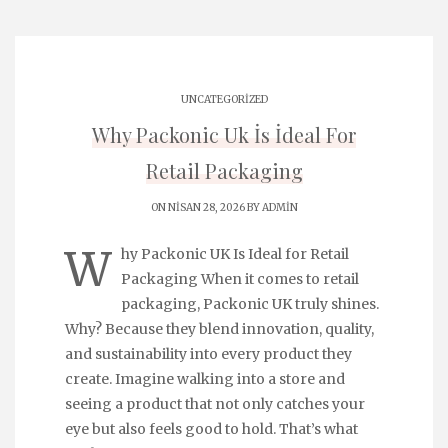
UNCATEGORIZED
Why Packonic Uk İs İdeal For
Retail Packaging
ON NISAN 28, 2026 BY
ADMIN
W
hy Packonic UK Is Ideal for Retail
Packaging When it comes to retail
packaging, Packonic UK truly shines.
Why? Because they blend innovation, quality,
and sustainability into every product they
create. Imagine walking into a store and
seeing a product that not only catches your
eye but also feels good to hold. That’s what