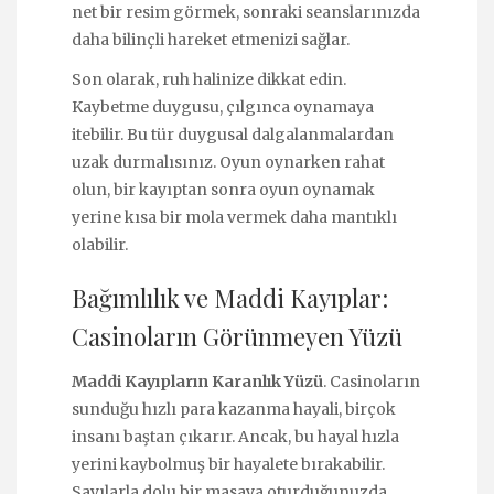
net bir resim görmek, sonraki seanslarınızda
daha bilinçli hareket etmenizi sağlar.
Son olarak, ruh halinize dikkat edin.
Kaybetme duygusu, çılgınca oynamaya
itebilir. Bu tür duygusal dalgalanmalardan
uzak durmalısınız. Oyun oynarken rahat
olun, bir kayıptan sonra oyun oynamak
yerine kısa bir mola vermek daha mantıklı
olabilir.
Bağımlılık ve Maddi Kayıplar:
Casinoların Görünmeyen Yüzü
Maddi Kayıpların Karanlık Yüzü
. Casinoların
sunduğu hızlı para kazanma hayali, birçok
insanı baştan çıkarır. Ancak, bu hayal hızla
yerini kaybolmuş bir hayalete bırakabilir.
Sayılarla dolu bir masaya oturduğunuzda,