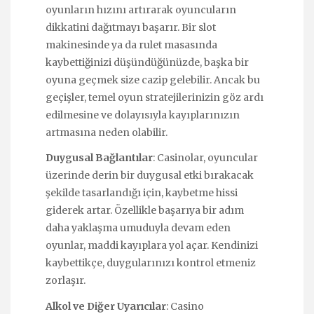
oyunların hızını artırarak oyuncuların
dikkatini dağıtmayı başarır. Bir slot
makinesinde ya da rulet masasında
kaybettiğinizi düşündüğünüzde, başka bir
oyuna geçmek size cazip gelebilir. Ancak bu
geçişler, temel oyun stratejilerinizin göz ardı
edilmesine ve dolayısıyla kayıplarınızın
artmasına neden olabilir.
Duygusal Bağlantılar
: Casinolar, oyuncular
üzerinde derin bir duygusal etki bırakacak
şekilde tasarlandığı için, kaybetme hissi
giderek artar. Özellikle başarıya bir adım
daha yaklaşma umuduyla devam eden
oyunlar, maddi kayıplara yol açar. Kendinizi
kaybettikçe, duygularınızı kontrol etmeniz
zorlaşır.
Alkol ve Diğer Uyarıcılar
: Casino