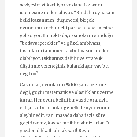
seviyesini yükseltiyor ve daha fazlasını
istemesine neden oluyor. “Bir daha oynasam
belki kazanırım” düşüncesi, birçok
oyuncunun cebindeki parayı kaybetmesine
yol açıyor. Bu noktada, casinoların sunduğu
''bedava içecekler'' ve güzel ambiyans,
insanların tamamen kaybolmasına neden
olabiliyor. Dikkatiniz dağılır ve stratejik
düşünme yeteneğiniz bulanıklaşır. Vay be,
değil mi?
Casinolar, oyunlarını %100 şans üzerine
değil, güçlü matematik ve olasılıklar üzerine
kurar. Her oyun, belirli bir yüzde oranıyla
çalışır ve bu oranlar genellikle oyuncunun
aleyhinedir. Yani masada daha fazla süre
geçirirseniz, kaybetme ihtimaliniz artar. O
yüzden dikkatli olmak şart! Böyle