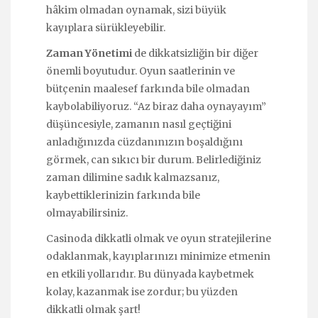
hâkim olmadan oynamak, sizi büyük
kayıplara sürükleyebilir.
Zaman Yönetimi
de dikkatsizliğin bir diğer
önemli boyutudur. Oyun saatlerinin ve
bütçenin maalesef farkında bile olmadan
kaybolabiliyoruz. “Az biraz daha oynayayım”
düşüncesiyle, zamanın nasıl geçtiğini
anladığınızda cüzdanınızın boşaldığını
görmek, can sıkıcı bir durum. Belirlediğiniz
zaman dilimine sadık kalmazsanız,
kaybettiklerinizin farkında bile
olmayabilirsiniz.
Casinoda dikkatli olmak ve oyun stratejilerine
odaklanmak, kayıplarınızı minimize etmenin
en etkili yollarıdır. Bu dünyada kaybetmek
kolay, kazanmak ise zordur; bu yüzden
dikkatli olmak şart!