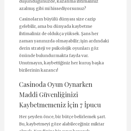
düşündüğünüzde, kazanma ihtimaliniz
azalmış gibi mi hissediyorsunuz?
Casinoların büyülü dünyası size cazip
gelebilir, ama bu dünyada kaybetme
ihtimaliniz de oldukça yüksek. Şans her
zaman yanınızda olmayabilir; işin ardındaki
derin strateji ve psikolojik oyunları göz
önünde bulundurmakta fayda var.
Unutmayın, kaybettiğiniz her kuruş başka
birilerinin kazancı!
Casinoda Oyun Oynarken
Maddi Güvenliğinizi
Kaybetmemeniz İçin 7 İpucu
Her şeyden önce, bir bütçe belirlemek şart.
Bu, kaybetmeyi göze alabileceğiniz miktar