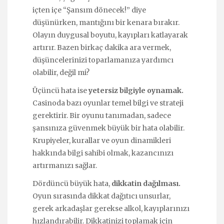
içten içe “Şansım dönecek!” diye
düşünürken, mantığını bir kenara bırakır.
Olayın duygusal boyutu, kayıpları katlayarak
artırır. Bazen birkaç dakika ara vermek,
düşüncelerinizi toparlamanıza yardımcı
olabilir, değil mi?
Üçüncü hata ise
yetersiz bilgiyle oynamak.
Casinoda bazı oyunlar temel bilgi ve strateji
gerektirir. Bir oyunu tanımadan, sadece
şansınıza güvenmek büyük bir hata olabilir.
Krupiyeler, kurallar ve oyun dinamikleri
hakkında bilgi sahibi olmak, kazancınızı
artırmanızı sağlar.
Dördüncü büyük hata,
dikkatin dağılması.
Oyun sırasında dikkat dağıtıcı unsurlar,
gerek arkadaşlar gerekse alkol, kayıplarınızı
hızlandırabilir. Dikkatinizi toplamak için