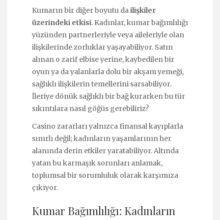
Kumarın bir diğer boyutu da
ilişkiler
üzerindeki etkisi
. Kadınlar, kumar bağımlılığı
yüzünden partnerleriyle veya aileleriyle olan
ilişkilerinde zorluklar yaşayabiliyor. Satın
alınan o zarif elbise yerine, kaybedilen bir
oyun ya da yalanlarla dolu bir akşam yemeği,
sağlıklı ilişkilerin temellerini sarsabiliyor.
İleriye dönük sağlıklı bir bağ kurarken bu tür
sıkıntılara nasıl göğüs gerebiliriz?
Casino zararları yalnızca finansal kayıplarla
sınırlı değil; kadınların yaşamlarının her
alanında derin etkiler yaratabiliyor. Altında
yatan bu karmaşık sorunları anlamak,
toplumsal bir sorumluluk olarak karşımıza
çıkıyor.
Kumar Bağımlılığı: Kadınların