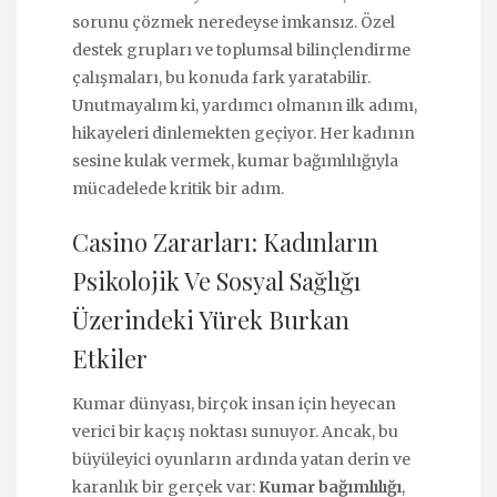
sorunu çözmek neredeyse imkansız. Özel
destek grupları ve toplumsal bilinçlendirme
çalışmaları, bu konuda fark yaratabilir.
Unutmayalım ki, yardımcı olmanın ilk adımı,
hikayeleri dinlemekten geçiyor. Her kadının
sesine kulak vermek, kumar bağımlılığıyla
mücadelede kritik bir adım.
Casino Zararları: Kadınların
Psikolojik Ve Sosyal Sağlığı
Üzerindeki Yürek Burkan
Etkiler
Kumar dünyası, birçok insan için heyecan
verici bir kaçış noktası sunuyor. Ancak, bu
büyüleyici oyunların ardında yatan derin ve
karanlık bir gerçek var:
Kumar bağımlılığı
,