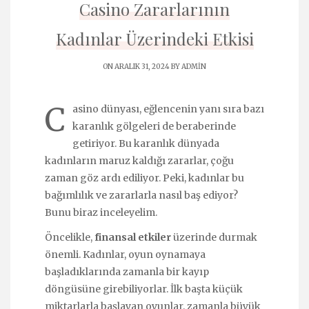
Casino Zararlarının
Kadınlar Üzerindeki Etkisi
ON ARALIK 31, 2024 BY
ADMIN
C
asino dünyası, eğlencenin yanı sıra bazı
karanlık gölgeleri de beraberinde
getiriyor. Bu karanlık dünyada
kadınların maruz kaldığı zararlar, çoğu
zaman göz ardı ediliyor. Peki, kadınlar bu
bağımlılık ve zararlarla nasıl baş ediyor?
Bunu biraz inceleyelim.
Öncelikle,
finansal etkiler
üzerinde durmak
önemli. Kadınlar, oyun oynamaya
başladıklarında zamanla bir kayıp
döngüsüne girebiliyorlar. İlk başta küçük
miktarlarla başlayan oyunlar, zamanla büyük