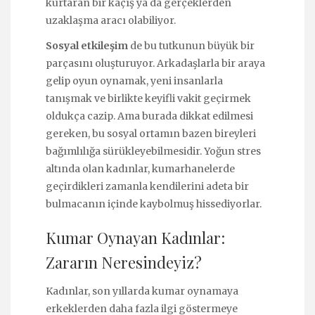
kurtaran bir kaçış ya da gerçeklerden
uzaklaşma aracı olabiliyor.
Sosyal etkileşim
de bu tutkunun büyük bir
parçasını oluşturuyor. Arkadaşlarla bir araya
gelip oyun oynamak, yeni insanlarla
tanışmak ve birlikte keyifli vakit geçirmek
oldukça cazip. Ama burada dikkat edilmesi
gereken, bu sosyal ortamın bazen bireyleri
bağımlılığa sürükleyebilmesidir. Yoğun stres
altında olan kadınlar, kumarhanelerde
geçirdikleri zamanla kendilerini adeta bir
bulmacanın içinde kaybolmuş hissediyorlar.
Kumar Oynayan Kadınlar:
Zararın Neresindeyiz?
Kadınlar, son yıllarda kumar oynamaya
erkeklerden daha fazla ilgi göstermeye