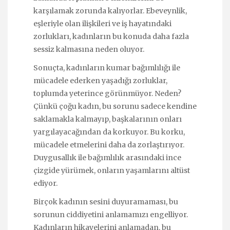
karşılamak zorunda kalıyorlar. Ebeveynlik,
eşleriyle olan ilişkileri ve iş hayatındaki
zorlukları, kadınların bu konuda daha fazla
sessiz kalmasına neden oluyor.
Sonuçta, kadınların kumar bağımlılığı ile
mücadele ederken yaşadığı zorluklar,
toplumda yeterince görünmüyor. Neden?
Çünkü çoğu kadın, bu sorunu sadece kendine
saklamakla kalmayıp, başkalarının onları
yargılayacağından da korkuyor. Bu korku,
mücadele etmelerini daha da zorlaştırıyor.
Duygusallık ile bağımlılık arasındaki ince
çizgide yürümek, onların yaşamlarını altüst
ediyor.
Birçok kadının sesini duyuramaması, bu
sorunun ciddiyetini anlamamızı engelliyor.
Kadınların hikayelerini anlamadan, bu