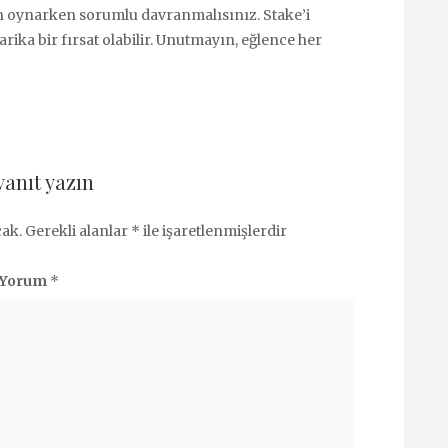
un oynarken sorumlu davranmalısınız. Stake’i
ika bir fırsat olabilir. Unutmayın, eğlence her
yanıt yazın
ak.
Gerekli alanlar
*
ile işaretlenmişlerdir
Yorum
*