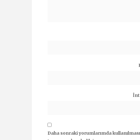
İnt
Daha sonraki yorumlarımda kullanılması 