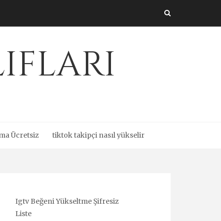
ıfları
ma Ücretsiz
tiktok takipçi nasıl yükselir
Igtv Beğeni Yükseltme Şifresiz
Liste