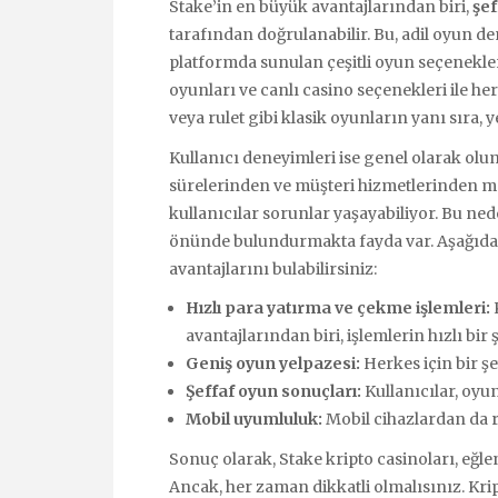
Stake’in en büyük avantajlarından biri,
şef
tarafından doğrulanabilir. Bu, adil oyun de
platformda sunulan çeşitli oyun seçenekler
oyunları ve canlı casino seçenekleri ile h
veya rulet gibi klasik oyunların yanı sıra, y
Kullanıcı deneyimleri ise genel olarak olum
sürelerinden ve müşteri hizmetlerinden m
kullanıcılar sorunlar yaşayabiliyor. Bu ne
önünde bulundurmakta fayda var. Aşağıda, 
avantajlarını bulabilirsiniz:
Hızlı para yatırma ve çekme işlemleri:
avantajlarından biri, işlemlerin hızlı bir
Geniş oyun yelpazesi:
Herkes için bir ş
Şeffaf oyun sonuçları:
Kullanıcılar, oyunl
Mobil uyumluluk:
Mobil cihazlardan da ra
Sonuç olarak, Stake kripto casinoları, eğl
Ancak, her zaman dikkatli olmalısınız. Krip