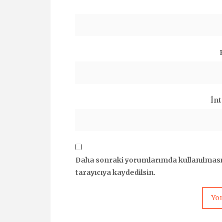
İnt
Daha sonraki yorumlarımda kullanılması 
tarayıcıya kaydedilsin.