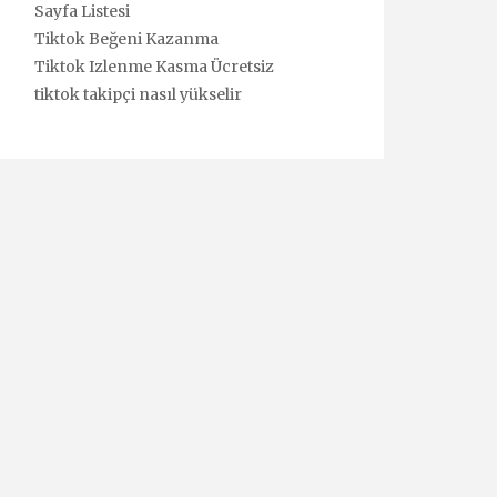
Sayfa Listesi
Tiktok Beğeni Kazanma
Tiktok Izlenme Kasma Ücretsiz
tiktok takipçi nasıl yükselir