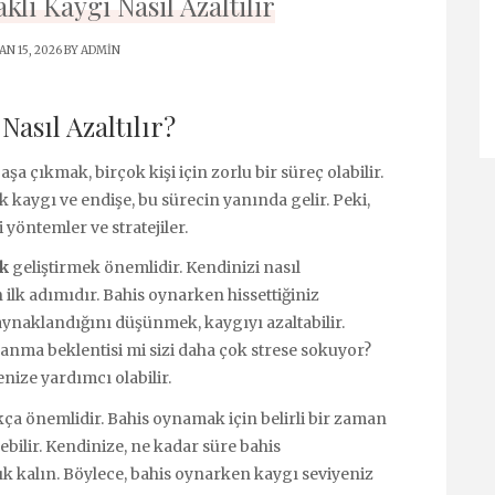
li Kaygi Nasil Azaltilir
N 15, 2026 BY
ADMIN
Nasıl Azaltılır?
aşa çıkmak, birçok kişi için zorlu bir süreç olabilir.
 kaygı ve endişe, bu sürecin yanında gelir. Peki,
i yöntemler ve stratejiler.
ık
geliştirmek önemlidir. Kendinizi nasıl
ilk adımıdır. Bahis oynarken hissettiğiniz
ynaklandığını düşünmek, kaygıyı azaltabilir.
nma beklentisi mi sizi daha çok strese sokuyor?
ize yardımcı olabilir.
ça önemlidir. Bahis oynamak için belirli bir zaman
bilir. Kendinize, ne kadar süre bahis
ık kalın. Böylece, bahis oynarken kaygı seviyeniz