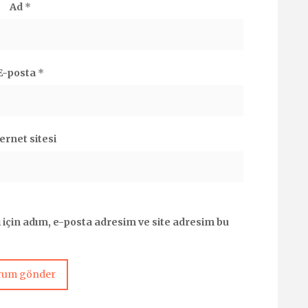
Ad
*
E-posta
*
ernet sitesi
için adım, e-posta adresim ve site adresim bu